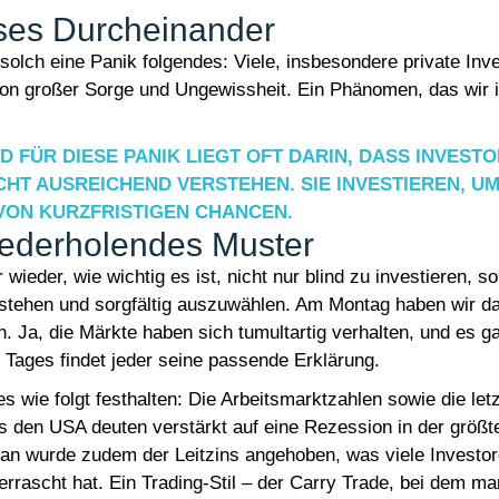
ses Durcheinander
f solch eine Panik folgendes: Viele, insbesondere private Inv
 von großer Sorge und Ungewissheit. Ein Phänomen, das wir
 FÜR DIESE PANIK LIEGT OFT DARIN, DASS INVESTO
HT AUSREICHEND VERSTEHEN. SIE INVESTIEREN, UM 
VON KURZFRISTIGEN CHANCEN.
iederholendes Muster
 wieder, wie wichtig es ist, nicht nur blind zu investieren, s
stehen und sorgfältig auszuwählen. Am Montag haben wir da
en. Ja, die Märkte haben sich tumultartig verhalten, und es g
 Tages findet jeder seine passende Erklärung.
 wie folgt festhalten: Die Arbeitsmarktzahlen sowie die let
s den USA deuten verstärkt auf eine Rezession in der größt
apan wurde zudem der Leitzins angehoben, was viele Investo
rrascht hat. Ein Trading-Stil – der Carry Trade, bei dem ma