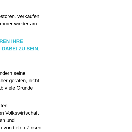
estoren, verkaufen
 immer wieder am
REN IHRE
DABEI ZU SEIN,
ondern seine
her geraten, nicht
ab viele Gründe
zten
en Volkswirtschaft
ren und
n von tiefen Zinsen