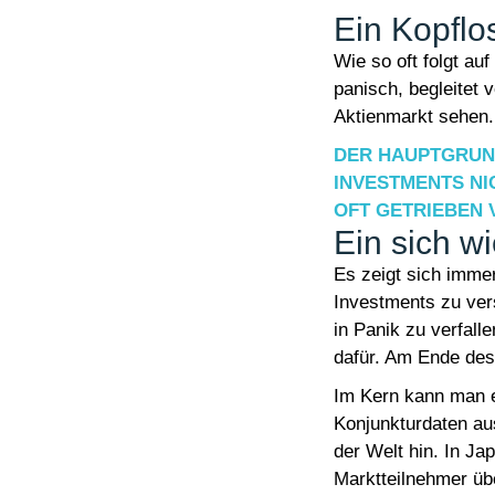
Ein Kopflo
Wie so oft folgt au
panisch, begleitet
Aktienmarkt sehen.
DER HAUPTGRUND
INVESTMENTS NIC
OFT GETRIEBEN 
Ein sich w
Es zeigt sich immer
Investments zu ver
in Panik zu verfall
dafür. Am Ende des
Im Kern kann man es
Konjunkturdaten au
der Welt hin. In J
Marktteilnehmer übe