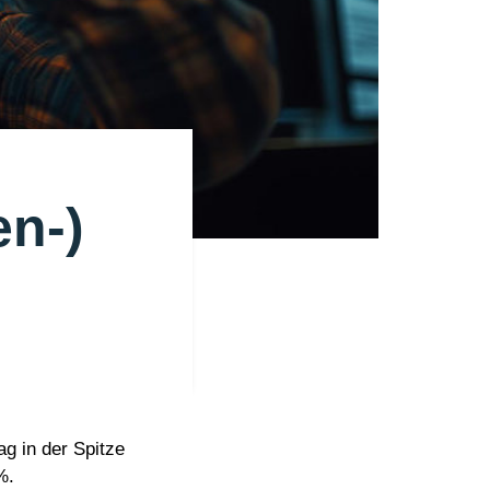
en-)
g in der Spitze
%.